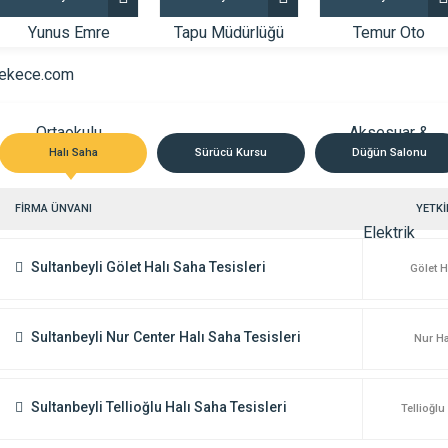
Kargo Sultanbeyli Şubesi
Sultanbeyli Türk Telekom Müdürlüğ
TAKİP İÇİN TIKLAYINIZ… –
Sultanbeyli TürkTelekom Şube Müdürlüğ
Abonelik, Fatura Ödeme, Hat Bağlatma, Sa
Halı Saha
Telefon Hattı, İnternet
Sürücü Kursu
Düğün Salonu
 DETAYLI İNCELE
FİRMAYI DETAYLI İNCELE
FİRMA ÜNVANI
YETKİL
Sultanbeyli Gölet Halı Saha Tesisleri
Gölet H
Sultanbeyli Nur Center Halı Saha Tesisleri
Nur Ha
Sultanbeyli Tellioğlu Halı Saha Tesisleri
Tellioğlu