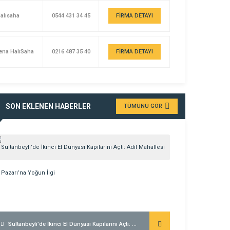
alısaha
0544 431 34 45
FİRMA DETAYI
ena HalıSaha
0216 487 35 40
FİRMA DETAYI
SON EKLENEN HABERLER
TÜMÜNÜ GÖR
Sultanbeyli’de İkinci El Dünyası Kapılarını Açtı: Adil Mahallesi Bit Pazarı’na Yoğun İlgi