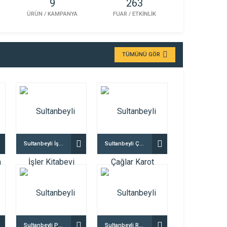
9
263
ÜRÜN / KAMPANYA
FUAR / ETKİNLİK
TÜMÜNÜ GÖR
Sultanbeyli İşler Kitabevi
Sultanbeyli Çağlar Karot
Sultanbeyli Petlas Lastik Bayisi – Mert Otomotiv
Sultanbeyli Rüya Kuyumculuk