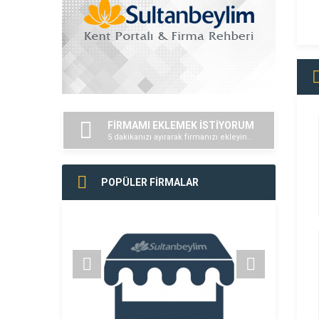
FİRMAMI EKLEMEK İSTİYORUM
5 dakikanızı ayırarak firmanızı ekleyin..
POPÜLER FİRMALAR