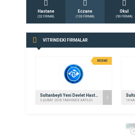
Hastane
Eczane
Okul
(32 FİRMA)
(103 FİRMA)
(90 FİRMA)
VİTRİNDEKİ FİRMALAR
RESMİ
Sultanbeyli Yeni Devlet Hastanesi
5 ŞUBAT 2018 TARİHİNDE KATILDI
14 KA