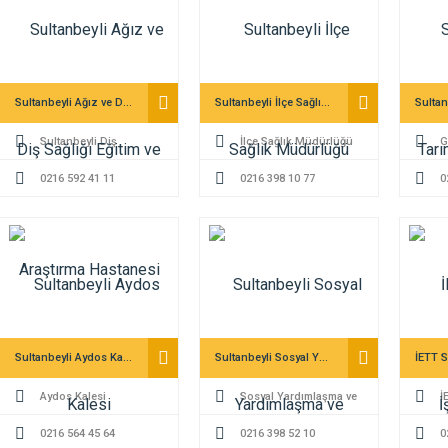
Sultanbeyli Ağız ve Diş Sağlığı Eğitim ve Araştırma Hastanesi
Sultanbeyli İlçe Sağlık Müdürlüğü
Sultanbeyli Diş
İlçe Sağlık Müdürlüğü
G
Hastanesi
0216 592 41 11
0216 398 10 77
Hayva
0
Sultanbeyli Aydos Kalesi
Sultanbeyli Sosyal Yardımlaşma ve Dayanışma Vakfı
Aydos Kalesi
Sosyal Yardımlaşma ve
İ
0216 564 45 64
Dayanışma Vakfı
0216 398 52 10
İşletm
0