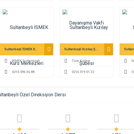
Sultanbeyli İSMEK Kurs Merkezleri
Sultanbeyli Kızılay Şubesi
İSMEK Sultanbeyli
Türk Kızlayı
M
0216 496 36 88
0216 419 01 32
0