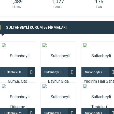
1,489
1,077
176
FİRMA
HABER
İLAN
SULTANBEYLİ KURUM ve FİRMALARI
Sultanbeyli Gümüş Oto Döşeme
Sultanbeyli Baynur Gıda
Sultanbeyli Yıldırım Halı Saha Tesisleri
Sultanbeyli Yunus Emre Ortaokulu
Sultanbeyli Tapu Müdürlüğü
Sultanbeyli Temur Oto Aksesuar & Elektrik