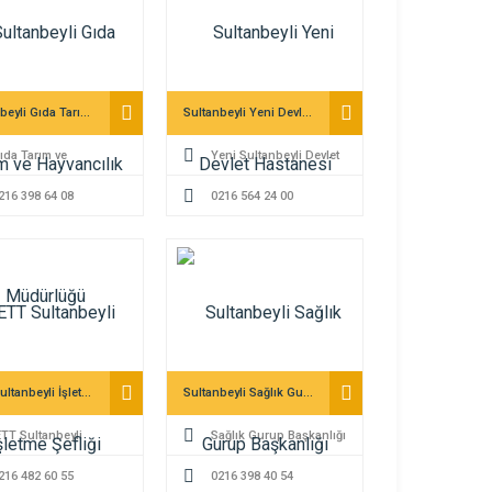
Sultanbeyli Gıda Tarım ve Hayvancılık Müdürlüğü
Sultanbeyli Yeni Devlet Hastanesi
ıda Tarım ve
Yeni Sultanbeyli Devlet
ncılık Müdürlüğü
216 398 64 08
Hastanesi
0216 564 24 00
İETT Sultanbeyli İşletme Şefliği
Sultanbeyli Sağlık Gurup Başkanlığı
ETT Sultanbeyli
Sağlık Gurup Başkanlığı
esi
216 482 60 55
0216 398 40 54