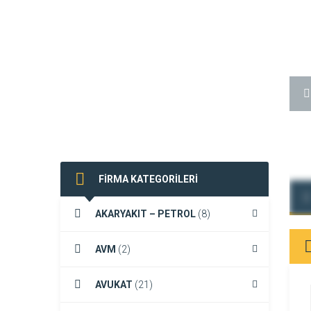
FİRMA KATEGORİLERİ
 Kişiye 1.9 Milyon TL Cezai İşlem
AKARYAKIT – PETROL
(8)
26 Temmuz 2026 12:12
DEVAMINI GÖR
AVM
(2)
AVUKAT
(21)