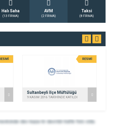
Halı Saha
AVM
Taksi
(13 FİRMA)
(2 FİRMA)
(8 FİRMA)
RESMİ
RESMİ
Sultanbeyli İlçe Müftülüğü
9 KASIM 2016 TARİHİNDE KATILDI
22 KASIM 202