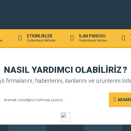
ETKİNLİKLER
İLAN PANOSU
er
Sultanbeyli Aktivite
Sultanbeyli İlanları
NASIL YARDIMCI OLABİLİRİZ
?
i firmalarını, haberlerini, ilanlarını ve ürünlerini list
ARAMA