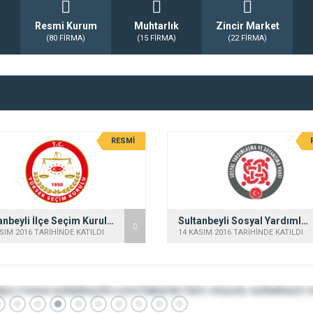
Resmi Kurum
Muhtarlık
Zincir Market
(80 FİRMA)
(15 FİRMA)
(22 FİRMA)
RESMİ
Sultanbeyli İlçe Seçim Kurulu Müdürlüğü
Sultanbeyli Sosyal Yardımlaşma ve Dayanışma Vakfı
SIM 2016 TARİHİNDE KATILDI
14 KASIM 2016 TARİHİNDE KATILDI