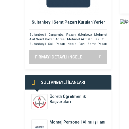
Sultanbeyli Semt Pazarı Kurulan Yerler
Sürat 
Sultanbeyli Çarşamba Pazarı (Merkez) Mehmet
SURAT KARGO 
Akif Semt Pazarı Adresi: Mehmet Akif Mh. Gül Cd. .
Sultanbeyli Salı Pazarı Necip Fazıl Semt Pazarı
Adresi: Necip Fazıl Mh. Antalya Cd. Mülk Sk. .
Sultanbeyli Cumartesi Pazarı Battal Gazi Semt
FİRMAYI DETAYLI İNCELE
FİRMAYI
Pazarı Adresi: Battal Gazi Mh. Yunus Emre Cd. .
Sultanbeyli Mimar Sinan Pazar Pazarı
MimamSinan Semt Pazarı Adresi: […]
SULTANBEYLİ İLANLARI
Ücretli Öğretmenlik
Başvuruları
Montaj Personeli Alımı İş İlanı