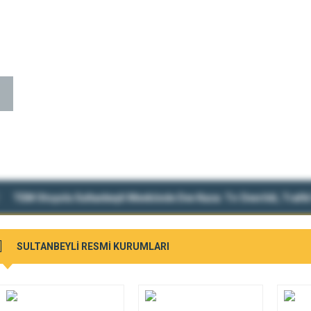
TEM Otoyolu Sultanbeyli Mevkiinde Dev Kaza: Tır Devrildi, Trafik
SULTANBEYLİ RESMİ KURUMLARI