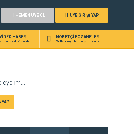
HEMEN ÜYE OL
ÜYE GİRİŞİ YAP
VİDEO HABER
NÖBETÇİ ECZANELER
Sultanbeyli Videoları
Sultanbeyli Nöbetçi Eczane
eleyelim...
 YAP