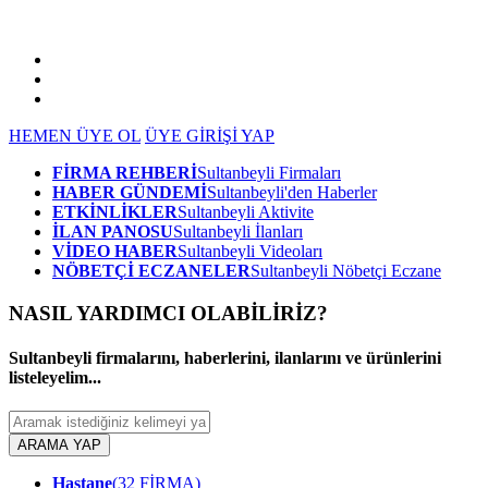
HEMEN ÜYE OL
ÜYE GİRİŞİ YAP
FİRMA REHBERİ
Sultanbeyli Firmaları
HABER GÜNDEMİ
Sultanbeyli'den Haberler
ETKİNLİKLER
Sultanbeyli Aktivite
İLAN PANOSU
Sultanbeyli İlanları
VİDEO HABER
Sultanbeyli Videoları
NÖBETÇİ ECZANELER
Sultanbeyli Nöbetçi Eczane
NASIL YARDIMCI OLABİLİRİZ
?
Sultanbeyli firmalarını, haberlerini, ilanlarını ve ürünlerini
listeleyelim...
ARAMA YAP
Hastane
(32 FİRMA)