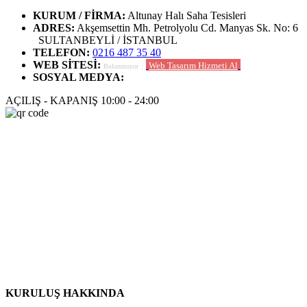
KURUM / FİRMA
:
Altunay Halı Saha Tesisleri
ADRES
:
Akşemsettin Mh. Petrolyolu Cd. Manyas Sk. No: 6
SULTANBEYLİ / İSTANBUL
TELEFON
:
0216 487 35 40
WEB SİTESİ
:
|
Web Tasarım Hizmeti Al
Bulunmuyor
SOSYAL MEDYA
:
AÇILIŞ - KAPANIŞ
10:00 - 24:00
KURULUŞ HAKKINDA