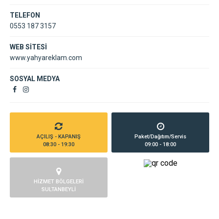
TELEFON
0553 187 3157
WEB SİTESİ
www.yahyareklam.com
SOSYAL MEDYA
AÇILIŞ - KAPANIŞ
Paket/Dağıtım/Servis
08:30 - 19:30
09:00 - 18:00
HİZMET BÖLGELERİ
SULTANBEYLİ