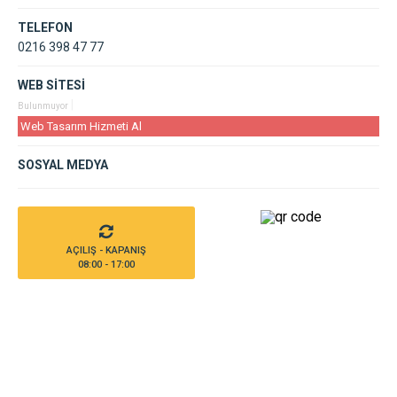
TELEFON
0216 398 47 77
WEB SİTESİ
|
Bulunmuyor
Web Tasarım Hizmeti Al
SOSYAL MEDYA
AÇILIŞ - KAPANIŞ
08:00 - 17:00