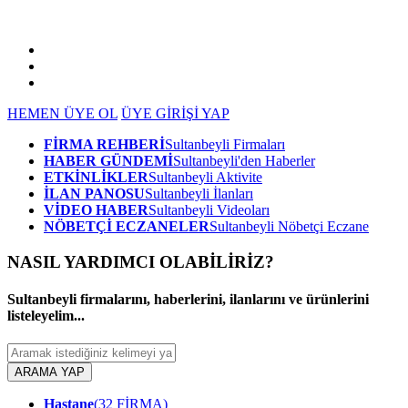
HEMEN ÜYE OL
ÜYE GİRİŞİ YAP
FİRMA REHBERİ
Sultanbeyli Firmaları
HABER GÜNDEMİ
Sultanbeyli'den Haberler
ETKİNLİKLER
Sultanbeyli Aktivite
İLAN PANOSU
Sultanbeyli İlanları
VİDEO HABER
Sultanbeyli Videoları
NÖBETÇİ ECZANELER
Sultanbeyli Nöbetçi Eczane
NASIL YARDIMCI OLABİLİRİZ
?
Sultanbeyli firmalarını, haberlerini, ilanlarını ve ürünlerini
listeleyelim...
ARAMA YAP
Hastane
(32 FİRMA)