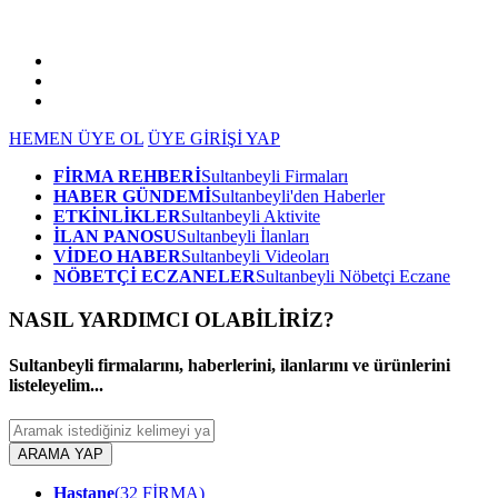
HEMEN ÜYE OL
ÜYE GİRİŞİ YAP
FİRMA REHBERİ
Sultanbeyli Firmaları
HABER GÜNDEMİ
Sultanbeyli'den Haberler
ETKİNLİKLER
Sultanbeyli Aktivite
İLAN PANOSU
Sultanbeyli İlanları
VİDEO HABER
Sultanbeyli Videoları
NÖBETÇİ ECZANELER
Sultanbeyli Nöbetçi Eczane
NASIL YARDIMCI OLABİLİRİZ
?
Sultanbeyli firmalarını, haberlerini, ilanlarını ve ürünlerini
listeleyelim...
ARAMA YAP
Hastane
(32 FİRMA)