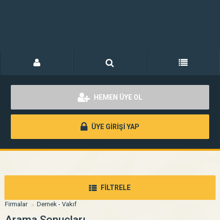
HEMEN ÜYE OL
ÜYE GİRİŞİ YAP
FİLTRELE
Firmalar
Dernek - Vakıf
Arama Sonuçları