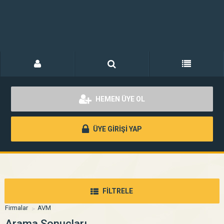
HEMEN ÜYE OL
ÜYE GİRİŞİ YAP
FİLTRELE
Firmalar
AVM
Arama Sonuçları