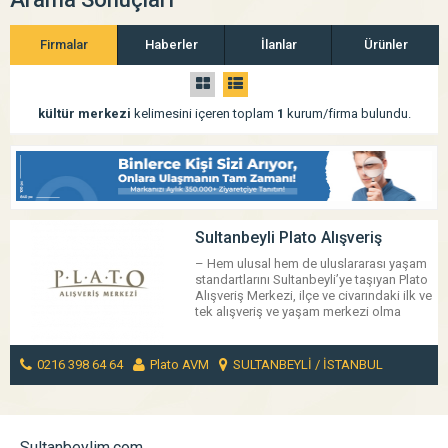
Firmalar
Haberler
İlanlar
Ürünler
kültür merkezi
kelimesini içeren toplam
1
kurum/firma bulundu.
Sultanbeyli Plato Alışveriş
Merkezi
– Hem ulusal hem de uluslararası yaşam
standartlarını Sultanbeyli’ye taşıyan Plato
Alışveriş Merkezi, ilçe ve civarındaki ilk ve
tek alışveriş ve yaşam merkezi olma
özelliğine sahip. İlçenin tam merkezindeki
can damarı, Fatih Bulvarı üzerinde yer alan
Plato Alışveriş Merkezi, hükümet konağı,
0216 398 64 64
Plato AVM
SULTANBEYLİ / İSTANBUL
kültür merkezi ve belediye binasının
hemen yanında, ilçenin kalbinin attığı
MESAJ GÖNDER
noktada yaşamın nabzını tutuyor. […]
Sultanbeylim.com