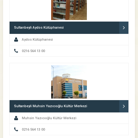
Sultanbeyli Aydos Kütüphanesi
Aydos Kütüphanesi
0216 564 13 00
Sultanbeyli Muhsin Yazıcıoğlu Kültür Merkezi
Muhsin Yazıcıoğlu Kültür Merkezi
0216 564 13 00